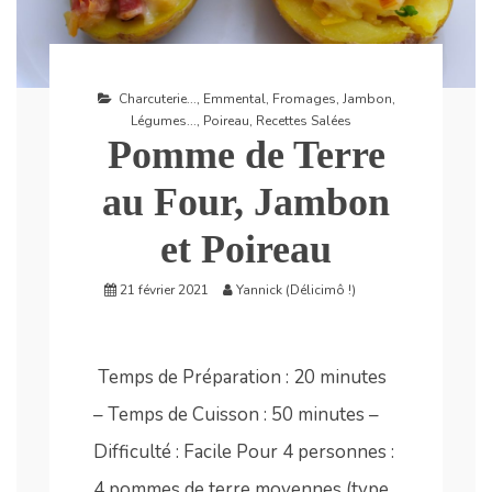
Charcuterie...
,
Emmental
,
Fromages
,
Jambon
,
Légumes...
,
Poireau
,
Recettes Salées
Pomme de Terre
au Four, Jambon
et Poireau
21 février 2021
Yannick (Délicimô !)
Temps de Préparation : 20 minutes
– Temps de Cuisson : 50 minutes –
Difficulté : Facile Pour 4 personnes :
4 pommes de terre moyennes (type