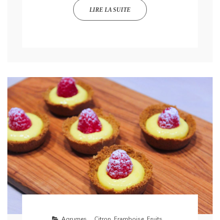
LIRE LA SUITE
Agrumes...
,
Citron
,
Framboise
,
Fruits...
,