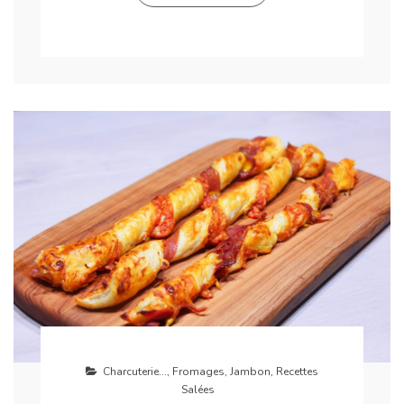
Charcuterie...
,
Fromages
,
Jambon
,
Recettes
Salées