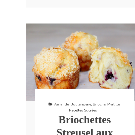
Amande
,
Boulangerie
,
Brioche
,
Myrtille
,
Recettes Sucrées
Briochettes
Streusel aux