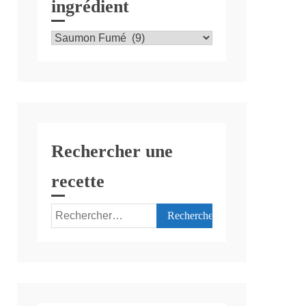
ingrédient
Recettes
par
ingrédient
Rechercher une
recette
Rechercher :