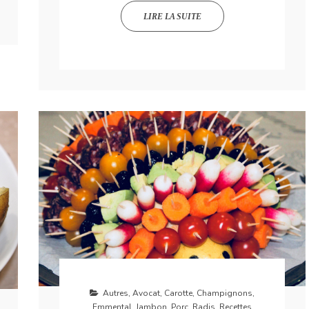
LIRE LA SUITE
Autres
,
Avocat
,
Carotte
,
Champignons
,
Emmental
,
Jambon
,
Porc
,
Radis
,
Recettes