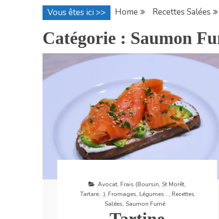
Home
Recettes Salées
Vous êtes ici >>
Catégorie :
Saumon F
Avocat
,
Frais (Boursin, St Morêt,
Tartare...)
,
Fromages
,
Légumes...
,
Recettes
Salées
,
Saumon Fumé
Tartine