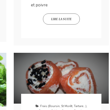
et poivre
LIRE LA SUITE
Frais (Boursin, St Morêt, Tartare...)
,