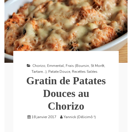
Chorizo
,
Emmental
,
Frais (Boursin, St Morêt,
Tartare...)
,
Patate Douce
,
Recettes Salées
Gratin de Patates
Douces au
Chorizo
18 janvier 2017
Yannick (Délicimô !)