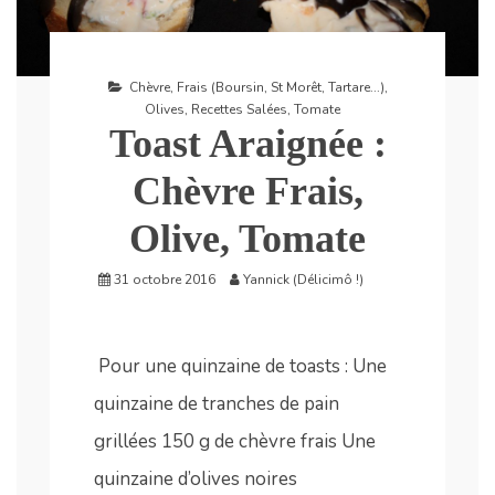
Chèvre
,
Frais (Boursin, St Morêt, Tartare...)
,
Olives
,
Recettes Salées
,
Tomate
Toast Araignée :
Chèvre Frais,
Olive, Tomate
31 octobre 2016
Yannick (Délicimô !)
Pour une quinzaine de toasts : Une
quinzaine de tranches de pain
grillées 150 g de chèvre frais Une
quinzaine d’olives noires