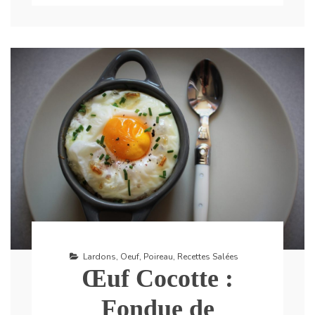
Lardons
,
Oeuf
,
Poireau
,
Recettes Salées
Œuf Cocotte :
Fondue de