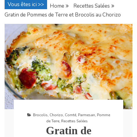
Vous êtes ici >>
Home
Recettes Salées
Gratin de Pommes de Terre et Brocolis au Chorizo
Brocolis
,
Chorizo
,
Comté
,
Parmesan
,
Pomme
de Terre
,
Recettes Salées
Gratin de