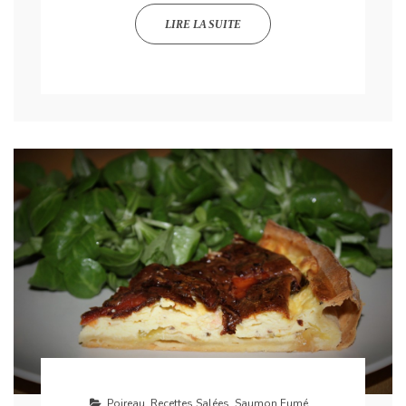
LIRE LA SUITE
Poireau
,
Recettes Salées
,
Saumon Fumé